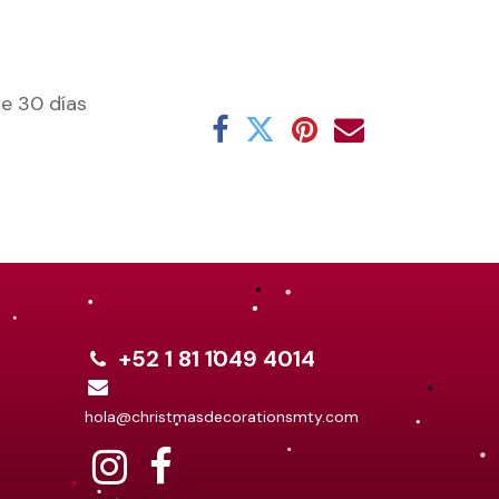
e 30 días
+52 1 81 1049 4014
hola@christmasdecorationsmty.com