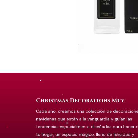
Christmas Decorations Mty
Cada año, creamos una colección de decoracion
navideñas que están a la vanguardia y guían las
tendencias especialmente diseñadas para hacer 
tu hogar, un espacio mágico, lleno de felicidad y