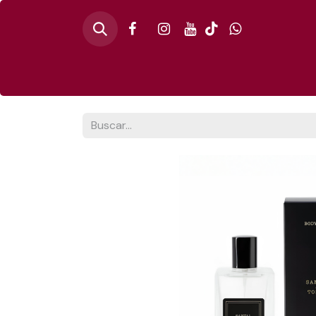
Inicio
🎄PINO