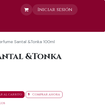
Iniciar sesión
Contáctanos
erfume Santal &Tonka 100ml
antal &Tonka
r al carrito
Comprar ahora
eos