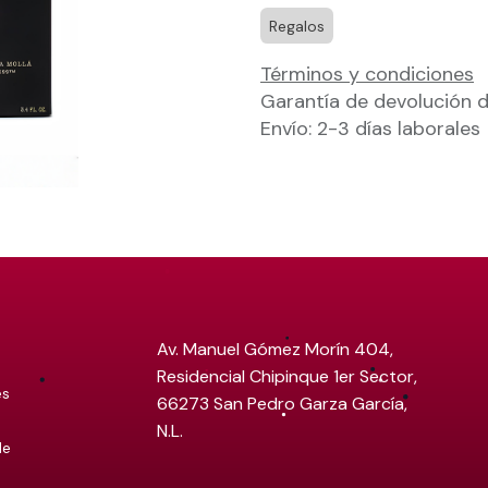
Regalos
Términos y condiciones
Garantía de devolución d
Envío: 2-3 días laborales
Av. Manuel Gómez Morín 404,
Residencial Chipinque 1er Sector,
es
66273 San Pedro Garza García,
N.L.
de