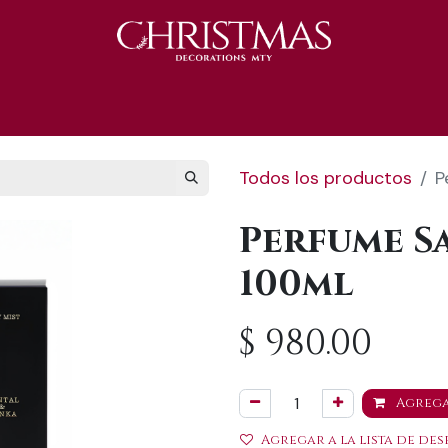
S 2025
Catálogo 2025
REGALOS 🎁
Todos los productos
P
Perfume S
100ml
$
980.00
Agrega
Agregar a la lista de des