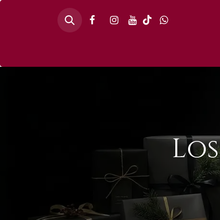
Inicio
🎄PINO
Los