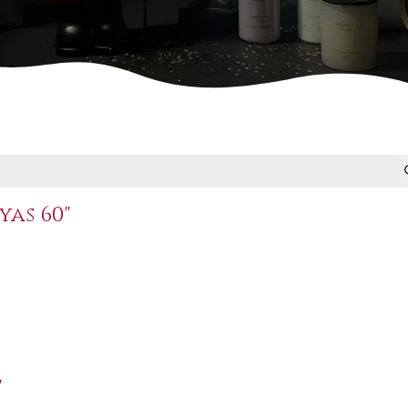
as 60"
"