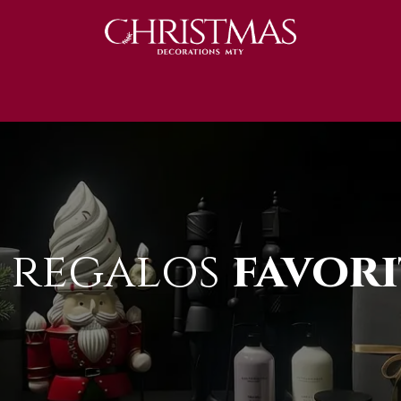
S 2025
Catálogo 2025
REGALOS 🎁
 regalos
favori