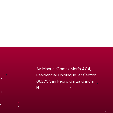
Av. Manuel Gómez Morín 404,
Residencial Chipinque 1er Sector,
es
66273 San Pedro Garza García,
N.L.
de
 en