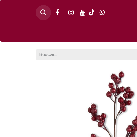
Inicio
🎄PINO