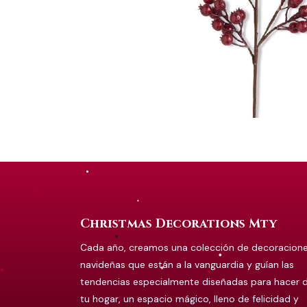
Christmas Decorations Mty
Cada año, creamos una colección de decoracion
navideñas que están a la vanguardia y guían las
tendencias especialmente diseñadas para hacer 
tu hogar, un espacio mágico, lleno de felicidad y