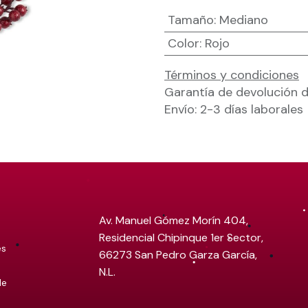
Tamaño
:
Mediano
Color
:
Rojo
Términos y condiciones
Garantía de devolución d
Envío: 2-3 días laborales
Av. Manuel Gómez Morín 404,
Residencial Chipinque 1er Sector,
es
66273 San Pedro Garza García,
N.L.
de