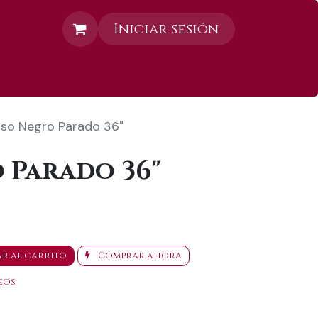
Iniciar sesión
Contáctanos
so Negro Parado 36"
 Parado 36"
r al carrito
Comprar ahora
eos