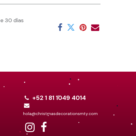
e 30 días
+52 1 81 1049 4014
hola@christmasdecorationsmty.com