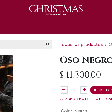
S 2025
Catálogo 2025
REGALOS 🎁
Todos los productos
O
Oso Negro
$
11,300.00
Agrega
Agregar a la lista de des
Color
:
Negro