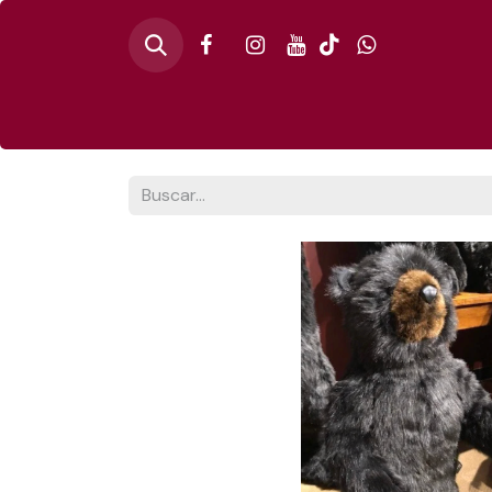
Inicio
🎄PINO