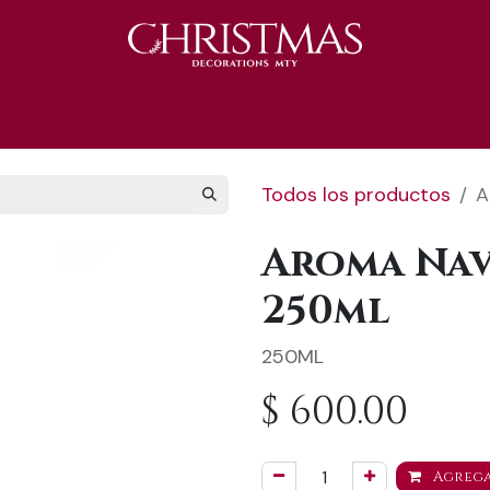
S 2025
Catálogo 2025
REGALOS 🎁
Todos los productos
A
Aroma Nav
250ml
250ML
$
600.00
Agrega