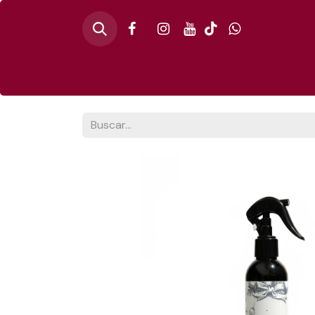
Inicio
🎄PINO