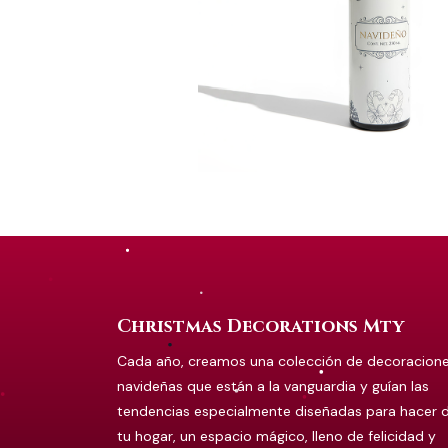
Christmas Decorations Mty
Cada año, creamos una colección de decoracion
navideñas que están a la vanguardia y guían las
tendencias especialmente diseñadas para hacer 
tu hogar, un espacio mágico, lleno de felicidad y