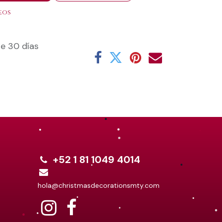
eos
e 30 días
+52 1 81 1049 4014
hola@christmasdecorationsmty.com