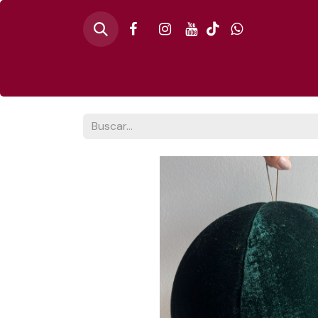
Inicio
🎄PINO