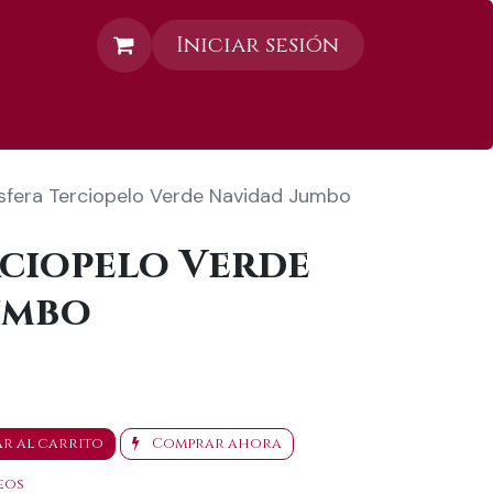
Iniciar sesión
Contáctanos
sfera Terciopelo Verde Navidad Jumbo
rciopelo Verde
umbo
r al carrito
Comprar ahora
eos