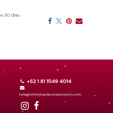
e 30 días
+52 1 81 1049 4014
hola@christmasdecorationsmty.com