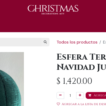
S 2025
Catálogo 2025
REGALOS 🎁
Todos los productos
E
Esfera Te
Navidad J
$
1,420.00
Agrega
Agregar a la lista de des