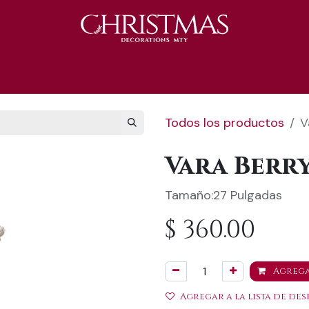
S 2025
Catálogo 2025
REGALOS 🎁
Todos los productos
V
Vara Berr
Tamaño:27 Pulgadas
$
360.00
Agrega
Agregar a la lista de des