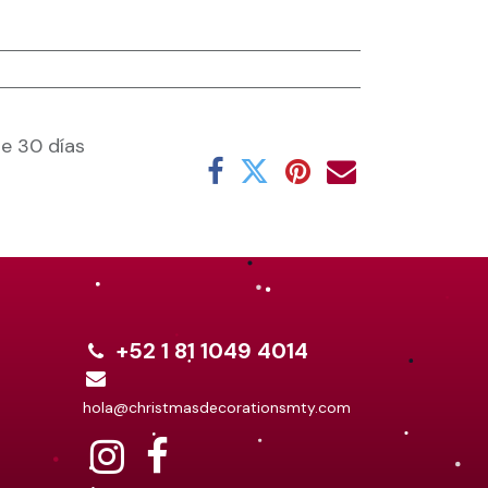
e 30 días
+52 1 81 1049 4014
hola@christmasdecorationsmty.com