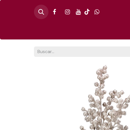
Inicio
🎄PINO