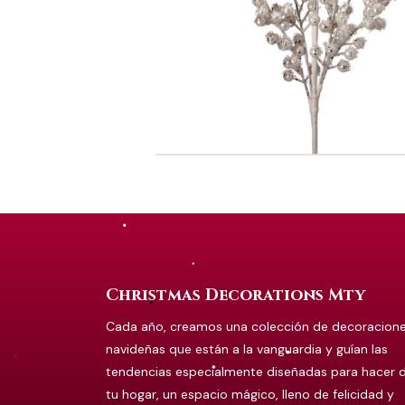
Christmas Decorations Mty
Cada año, creamos una colección de decoracion
navideñas que están a la vanguardia y guían las
tendencias especialmente diseñadas para hacer 
tu hogar, un espacio mágico, lleno de felicidad y