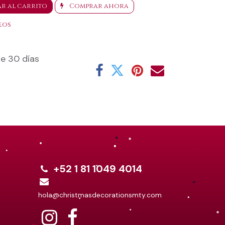
r al carrito
Comprar ahora
eos
e 30 días
+52 1 81 1049 4014
hola@christmasdecorationsmty.com