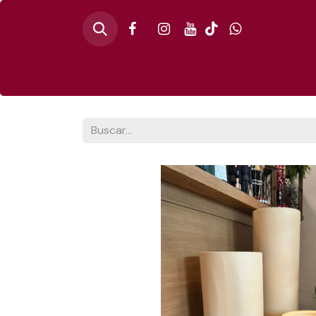
Inicio
🎄PINO