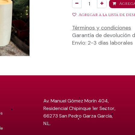
Agrega
Agregar a la lista de des
Términos y condiciones
Garantía de devolución d
Envío: 2-3 días laborales
Av. Manuel Gómez Morín 404,
Residencial Chipinque 1er Sector,
es
66273 San Pedro Garza García,
N.L.
de