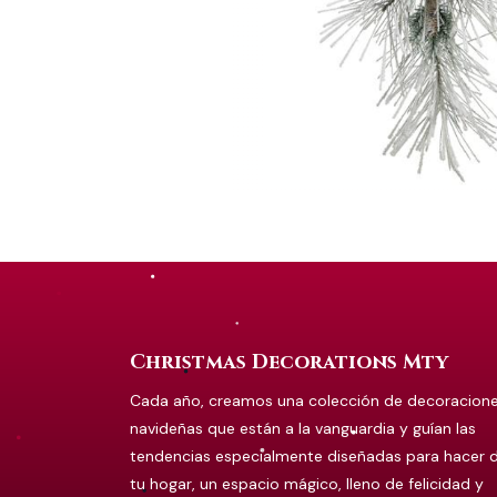
Christmas Decorations Mty
Cada año, creamos una colección de decoracion
navideñas que están a la vanguardia y guían las
tendencias especialmente diseñadas para hacer 
tu hogar, un espacio mágico, lleno de felicidad y