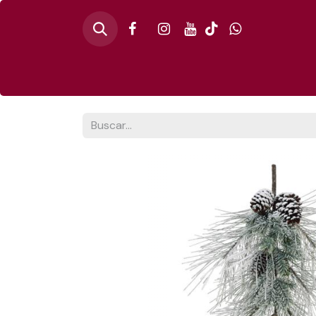
Inicio
🎄PINO