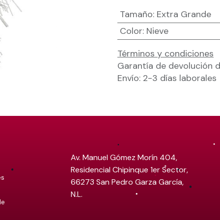
Tamaño
:
Extra Grande
Color
:
Nieve
Términos y condiciones
Garantía de devolución d
Envío: 2-3 días laborales
Av. Manuel Gómez Morín 404,
Residencial Chipinque 1er Sector,
es
66273 San Pedro Garza García,
N.L.
de