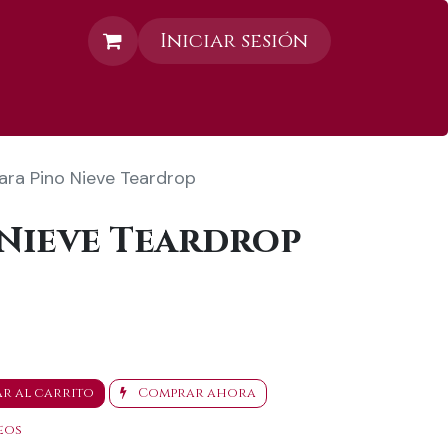
Iniciar sesión
Contáctanos
ara Pino Nieve Teardrop
 Nieve Teardrop
r al carrito
Comprar ahora
eos