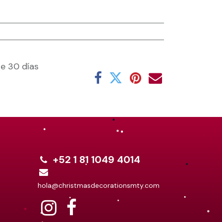
e 30 días
+52 1 81 1049 4014
hola@christmasdecorationsmty.com