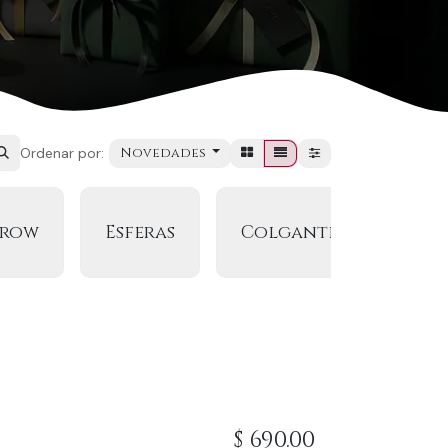
Novedades
Ordenar por:
row
Esferas
Colgantes
Mac
$
690.00