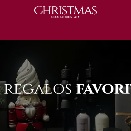
S 2025
Catálogo 2025
REGALOS 🎁
 regalos
favori