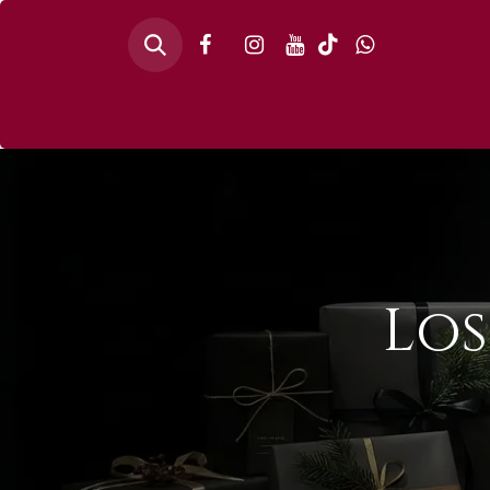
Inicio
🎄PINO
Los